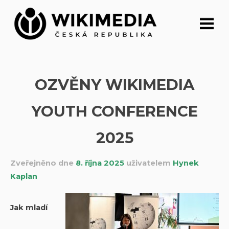
Přeskočit
na
obsah
OZVĚNY WIKIMEDIA
YOUTH CONFERENCE
2025
Zveřejněno dne
8. října 2025
uživatelem
Hynek
Kaplan
Jak mladí