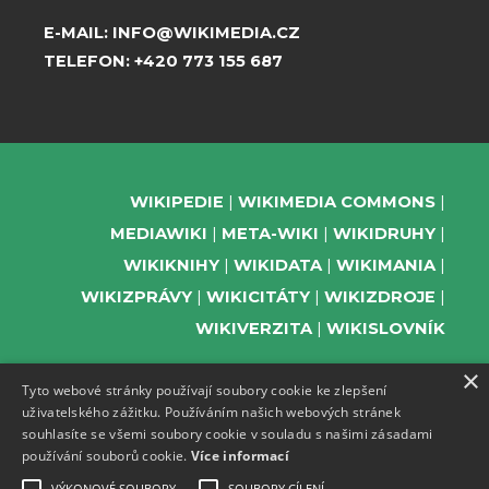
E-MAIL:
INFO@WIKIMEDIA.CZ
TELEFON:
+420 773 155 687
WIKIPEDIE
WIKIMEDIA COMMONS
MEDIAWIKI
META-WIKI
WIKIDRUHY
WIKIKNIHY
WIKIDATA
WIKIMANIA
WIKIZPRÁVY
WIKICITÁTY
WIKIZDROJE
WIKIVERZITA
WIKISLOVNÍK
×
Tyto webové stránky používají soubory cookie ke zlepšení
uživatelského zážitku. Používáním našich webových stránek
PODPOŘTE NÁS
souhlasíte se všemi soubory cookie v souladu s našimi zásadami
používání souborů cookie.
Více informací
ODEBÍREJTE NEWSLETTER
TELEGRAM UDÁLOSTÍ WMČR
VÝKONOVÉ SOUBORY
SOUBORY CÍLENÍ