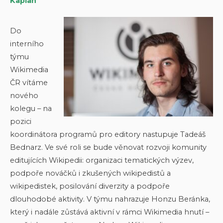
Kaplan
Do
interního
týmu
Wikimedia
ČR vítáme
nového
kolegu – na
pozici
koordinátora programů pro editory nastupuje Tadeáš
Bednarz. Ve své roli se bude věnovat rozvoji komunity
editujících Wikipedii: organizaci tematických výzev,
podpoře nováčků i zkušených wikipedistů a
wikipedistek, posilování diverzity a podpoře
dlouhodobé aktivity. V týmu nahrazuje Honzu Beránka,
který i nadále zůstává aktivní v rámci Wikimedia hnutí –