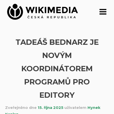
Přeskočit
na
obsah
TADEÁŠ BEDNARZ JE
NOVÝM
KOORDINÁTOREM
PROGRAMŮ PRO
EDITORY
Zveřejněno dne
15. října 2025
uživatelem
Hynek