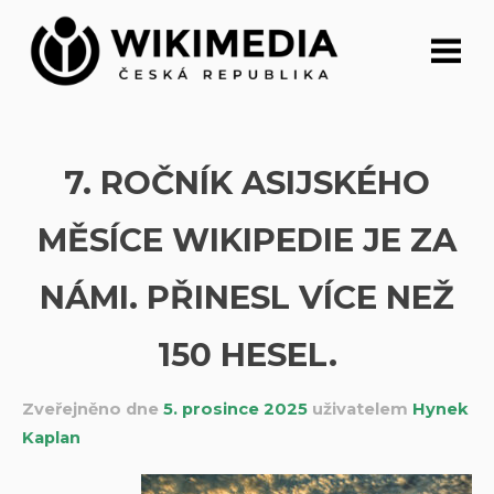
Přeskočit
na
obsah
7. ROČNÍK ASIJSKÉHO
MĚSÍCE WIKIPEDIE JE ZA
NÁMI. PŘINESL VÍCE NEŽ
150 HESEL.
Zveřejněno dne
5. prosince 2025
uživatelem
Hynek
Kaplan