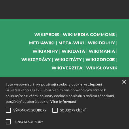
WIKIPEDIE
WIKIMEDIA COMMONS
MEDIAWIKI
META-WIKI
WIKIDRUHY
WIKIKNIHY
WIKIDATA
WIKIMANIA
WIKIZPRÁVY
WIKICITÁTY
WIKIZDROJE
WIKIVERZITA
WIKISLOVNÍK
×
Tyto webové stránky používají soubory cookie ke zlepšení
uživatelského zážitku. Používáním našich webových stránek
PODPOŘTE NÁS
souhlasíte se všemi soubory cookie v souladu s našimi zásadami
používání souborů cookie.
Více informací
ODEBÍREJTE NEWSLETTER
TELEGRAM UDÁLOSTÍ WMČR
VÝKONOVÉ SOUBORY
SOUBORY CÍLENÍ
WIKIKOMPAS
FUNKČNÍ SOUBORY
REGISTRACI A PROVOZ DOMÉN A