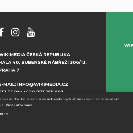
WI
WIKIMEDIA ČESKÁ REPUBLIKA
HALA 40, BUBENSKÉ NÁBŘEŽÍ 306/13,
PRAHA 7
E-MAIL:
INFO@WIKIMEDIA.CZ
TELEFON:
+420 773 155 687
kého zážitku. Používáním našich webových stránek souhlasíte se všemi
kie.
Více informací
UBORY