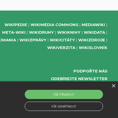
WIKIPEDIE
WIKIMEDIA COMMONS
MEDIAWIKI
META-WIKI
WIKIDRUHY
WIKIKNIHY
WIKIDATA
KIMANIA
WIKIZPRÁVY
WIKICITÁTY
WIKIZDROJE
WIKIVERZITA
WIKISLOVNÍK
PODPOŘTE NÁS
ODEBÍREJTE NEWSLETTER
×
TELEGRAM UDÁLOSTÍ WMČR
WIKIKOMPAS
VŠE PŘIJMOUT
REGISTRACI A PROVOZ DOMÉN A WEBHOSTINGU
VŠE ODMÍTNOUT
POSKYTUJE ZDARMA ACTIVE 24.