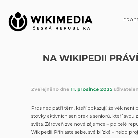
Přeskočit
na
obsah
PROG
NA WIKIPEDII PRÁV
Zveřejněno dne
11. prosince 2025
uživatel
Prosinec patří těm, kteří dokazují, že věk není
stovky aktivních seniorek a seniorů, kteří svou
světa. Zároveň zve nové zájemce – po celé repub
Wikipedii. Přihlaste sebe, své blízké – nebo p