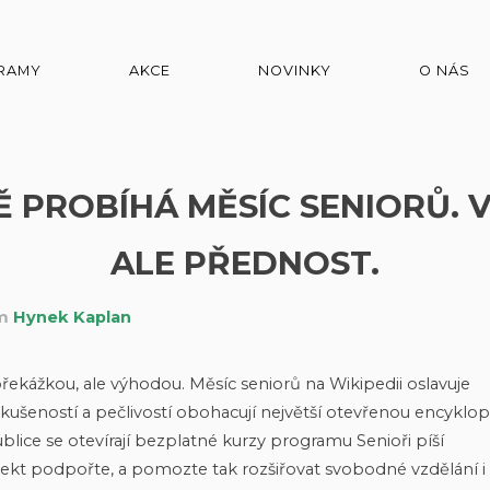
RAMY
AKCE
NOVINKY
O NÁS
Ě PROBÍHÁ MĚSÍC SENIORŮ. 
ALE PŘEDNOST.
em
Hynek Kaplan
 překážkou, ale výhodou. Měsíc seniorů na Wikipedii oslavuje
 zkušeností a pečlivostí obohacují největší otevřenou encyklop
lice se otevírají bezplatné kurzy programu Senioři píší
rojekt podpořte, a pomozte tak rozšiřovat svobodné vzdělání i