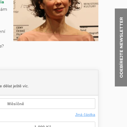
ia
enám
ODEBÍREJTE NEWSLETTER
ení
se?