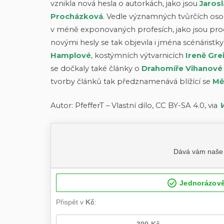
vznikla nová hesla o autorkách, jako jsou
Jaros
Procházková
. Vedle významných tvůrčích oso
v méně exponovaných profesích, jako jsou pro
novými hesly se tak objevila i jména scénáristk
Hamplové
, kostýmních výtvarnicích
Ireně Gre
se dočkaly také články o
Drahomíře Vihanové
tvorby článků tak předznamenává blížící se
Mě
Autor: PfefferT – Vlastní dílo, CC BY-SA 4.0, via