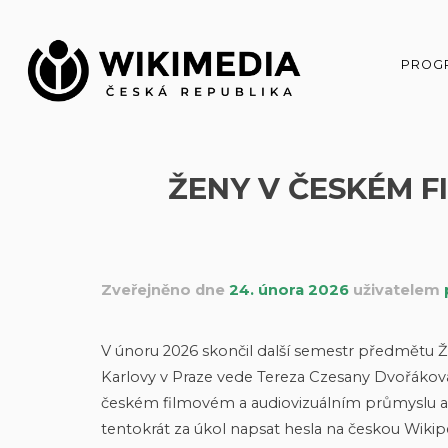
Přeskočit
na
obsah
PROG
ŽENY V ČESKÉM F
Zveřejněno dne
24. února 2026
uživatelem
V únoru 2026 skončil další semestr předmětu Že
Karlovy v Praze vede Tereza Czesany Dvořáko
českém filmovém a audiovizuálním průmyslu a je
tentokrát za úkol napsat hesla na českou Wikipe