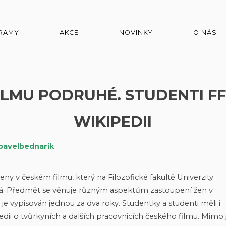
RAMY
AKCE
NOVINKY
O NÁS
ILMU PODRUHÉ. STUDENTI FF 
WIKIPEDII
pavelbednarik
ny v českém filmu, který na Filozofické fakultě Univerzity
vá. Předmět se věnuje různým aspektům zastoupení žen v
 vypisován jednou za dva roky. Studentky a studenti měli i
dii o tvůrkyních a dalších pracovnicích českého filmu. Mimo 