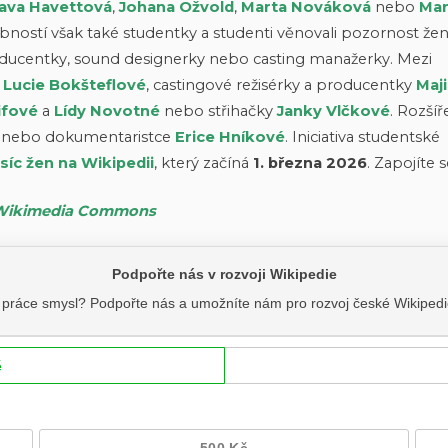
lava Havettová
,
Johana Ožvold
,
Marta Nováková
nebo
Mar
bností však také studentky a studenti věnovali pozornost ž
ducentky, sound designerky nebo casting manažerky. Mezi
y
Lucie Bokšteflové
, castingové režisérky a producentky
Maji
ifové
a
Lídy Novotné
nebo střihačky
Janky Vlčkové
. Rozšíř
nebo dokumentaristce
Erice Hníkové
. Iniciativa studentské
síc žen na Wikipedii
, který začíná
1. března 2026
. Zapojíte 
Wikimedia Commons