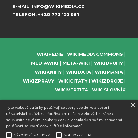
E-MAIL:
INFO@WIKIMEDIA.CZ
TELEFON:
+420 773 155 687
WIKIPEDIE
WIKIMEDIA COMMONS
MEDIAWIKI
META-WIKI
WIKIDRUHY
WIKIKNIHY
WIKIDATA
WIKIMANIA
WIKIZPRÁVY
WIKICITÁTY
WIKIZDROJE
WIKIVERZITA
WIKISLOVNÍK
×
Tyto webové stránky používají soubory cookie ke zlepšení
uživatelského zážitku. Používáním našich webových stránek
PODPOŘTE NÁS
souhlasíte se všemi soubory cookie v souladu s našimi zásadami
používání souborů cookie.
Více informací
ODEBÍREJTE NEWSLETTER
TELEGRAM UDÁLOSTÍ WMČR
VÝKONOVÉ SOUBORY
SOUBORY CÍLENÍ