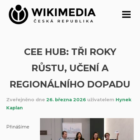
Přeskočit
na
obsah
CEE HUB: TŘI ROKY
RŮSTU, UČENÍ A
REGIONÁLNÍHO DOPADU
Zveřejněno dne
26. března 2026
uživatelem
Hynek
Kaplan
Přinášíme