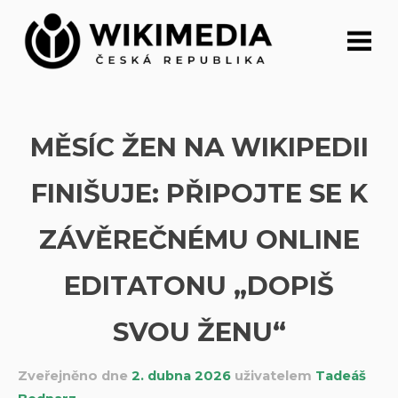
Přeskočit
na
obsah
MĚSÍC ŽEN NA WIKIPEDII
FINIŠUJE: PŘIPOJTE SE K
ZÁVĚREČNÉMU ONLINE
EDITATONU „DOPIŠ
SVOU ŽENU“
Zveřejněno dne
2. dubna 2026
uživatelem
Tadeáš