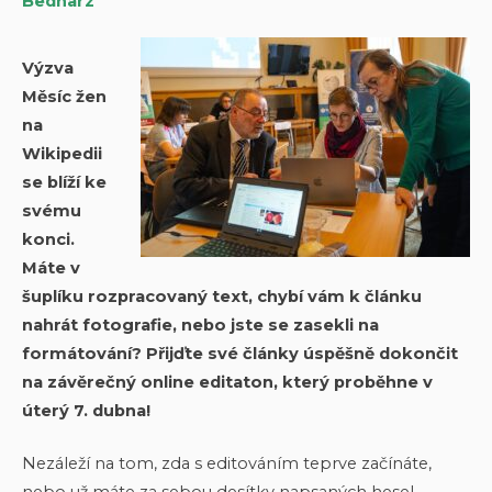
Bednarz
Výzva
Měsíc žen
na
Wikipedii
se blíží ke
svému
konci.
Máte v
šuplíku rozpracovaný text, chybí vám k článku
nahrát fotografie, nebo jste se zasekli na
formátování? Přijďte své články úspěšně dokončit
na závěrečný online editaton, který proběhne v
úterý 7. dubna!
Nezáleží na tom, zda s editováním teprve začínáte,
nebo už máte za sebou desítky napsaných hesel.