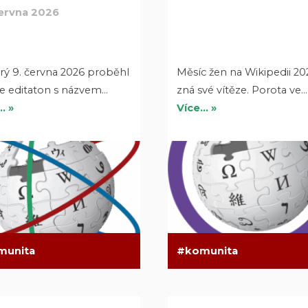
června 2026
rý 9. června 2026 proběhl
Měsíc žen na Wikipedii 20
ne editaton s názvem…
zná své vítěze. Porota ve…
… »
Více… »
munita
komunita