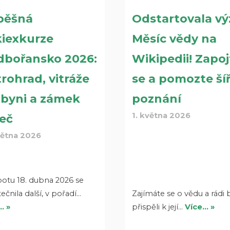
pěšná
Odstartovala vý
kiexkurze
Měsíc vědy na
dbořansko 2026:
Wikipedii! Zapoj
rohrad, vitráže
se a pomozte šíř
ibyni a zámek
poznání
1. května 2026
eč
větna 2026
botu 18. dubna 2026 se
ečnila další, v pořadí…
Zajímáte se o vědu a rádi 
… »
přispěli k její…
Více… »