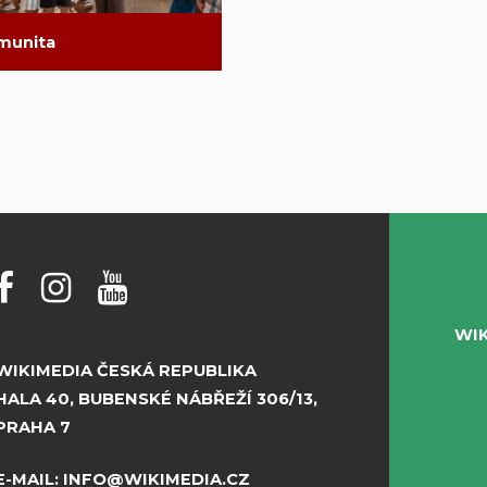
munita
WI
WIKIMEDIA ČESKÁ REPUBLIKA
HALA 40, BUBENSKÉ NÁBŘEŽÍ 306/13,
PRAHA 7
E-MAIL:
INFO@WIKIMEDIA.CZ