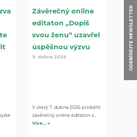
ODEBÍREJTE NEWSLETTER
zva
Závěrečný online
editaton „Dopiš
te
svou ženu“ uzavřel
it
úspěšnou výzvu
9. dubna 2026
V úterý 7. dubna 2026 proběhl
byste
závěrečný online editaton s…
Více… »