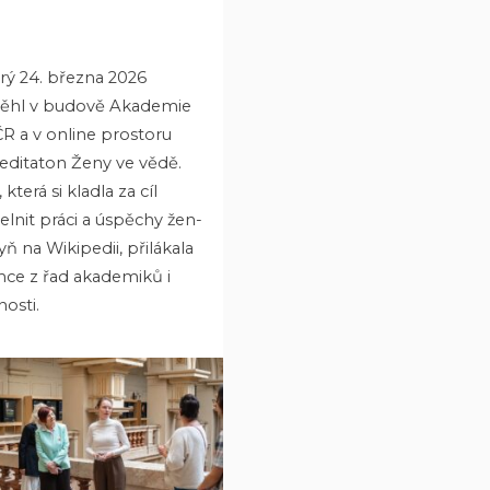
rý 24. března 2026
ěhl v budově Akademie
R a v online prostoru
 editaton Ženy ve vědě.
 která si kladla za cíl
telnit práci a úspěchy žen-
ň na Wikipedii, přilákala
mce z řad akademiků i
nosti.