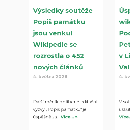
Výsledky soutěže
Ús
Popiš památku
wi
jsou venku!
Po
Wikipedie se
Pet
rozrostla o 452
v L
nových článků
Val
4. května 2026
4. k
Další ročník oblíbené editační
V so
výzvy „Popiš památku“ je
uskut
úspěšně za…
Více… »
Více