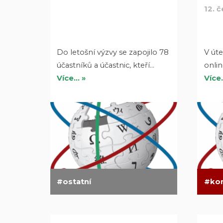
12. 
Do letošní výzvy se zapojilo 78
V úte
účastníků a účastnic, kteří…
onli
Více… »
Více
ostatní
ko