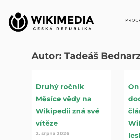
Přeskočit
na
obsah
PROG
Autor:
Tadeáš Bednar
Druhý ročník
Onl
Měsíce vědy na
do
Wikipedii zná své
čl
vítěze
Wik
2. srpna 2026
les