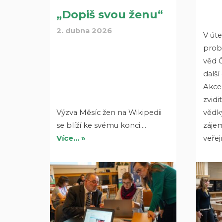
„Dopiš svou ženu“
2. dubna 2026
V úte
prob
věd Č
další
Akce,
zvidi
Výzva Měsíc žen na Wikipedii
vědky
se blíží ke svému konci.…
záje
Více… »
veřej