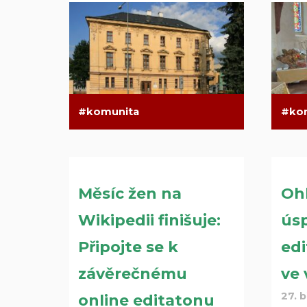
komunita
ko
Měsíc žen na
Oh
Wikipedii finišuje:
ús
Připojte se k
ed
závěrečnému
ve 
27. 
online editatonu