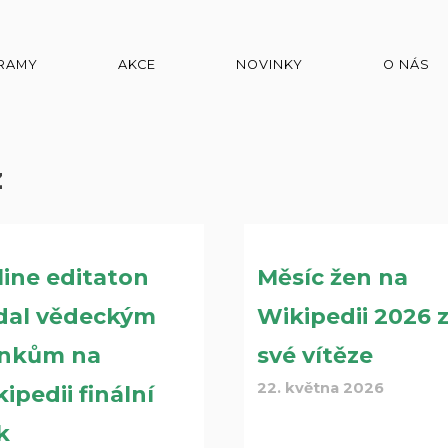
RAMY
AKCE
NOVINKY
O NÁS
z
ine editaton
Měsíc žen na
dal vědeckým
Wikipedii 2026 
ánkům na
své vítěze
22. května 2026
ipedii finální
k