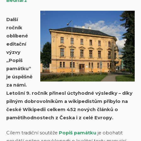
Bednarz
Další
ročník
oblíbené
editační
výzvy
„Popiš
památku“
je úspěšně
za námi.
Letošní 9. ročník přinesl úctyhodné výsledky – díky
pilným dobrovolníkům a wikipedistům přibylo na
české Wikipedii celkem 452 nových článků o
pamětihodnostech z Česka i z celé Evropy.
Cílem tradiční soutěže
Popiš památku
je obohatit
největší online encyklopedii o kvalitní texty mapující