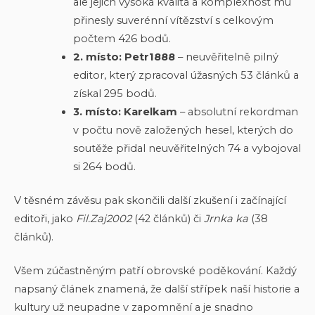
ale jejich vysoká kvalita a komplexnost mu
přinesly suverénní vítězství s celkovým
počtem 426 bodů.
2. místo: Petr1888
– neuvěřitelně pilný
editor, který zpracoval úžasných 53 článků a
získal 295 bodů.
3. místo: Karelkam
– absolutní rekordman
v počtu nově založených hesel, kterých do
soutěže přidal neuvěřitelných 74 a vybojoval
si 264 bodů.
V těsném závěsu pak skončili další zkušení i začínající
editoři, jako
Fil.Zaj2002
(42 článků) či
Jrnka ka
(38
článků).
Všem zúčastněným patří obrovské poděkování. Každý
napsaný článek znamená, že další střípek naší historie a
kultury už neupadne v zapomnění a je snadno