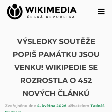
Přeskočit
na
obsah
VÝSLEDKY SOUTĚŽE
POPIŠ PAMÁTKU JSOU
VENKU! WIKIPEDIE SE
ROZROSTLA O 452
NOVÝCH ČLÁNKŮ
Zveřejněno dne
4. května 2026
uživatelem
Tadeáš