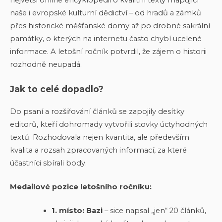
naše i evropské kulturní dědictví – od hradů a zámků
přes historické měšťanské domy až po drobné sakrální
památky, o kterých na internetu často chybí ucelené
informace. A letošní ročník potvrdil, že zájem o historii
rozhodně neupadá.
Jak to celé dopadlo?
Do psaní a rozšiřování článků se zapojily desítky
editorů, kteří dohromady vytvořili stovky úctyhodných
textů. Rozhodovala nejen kvantita, ale především
kvalita a rozsah zpracovaných informací, za které
účastníci sbírali body.
Medailové pozice letošního ročníku:
1. místo: Bazi
– sice napsal „jen“ 20 článků,