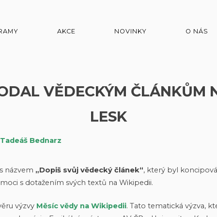
RAMY
AKCE
NOVINKY
O NÁS
ODAL VĚDECKÝM ČLÁNKŮM NA
LESK
Tadeáš Bednarz
n s názvem
„Dopiš svůj vědecký článek“
, který byl koncipov
oci s dotažením svých textů na Wikipedii.
ávěru výzvy
Měsíc vědy na Wikipedii
. Tato tematická výzva, k