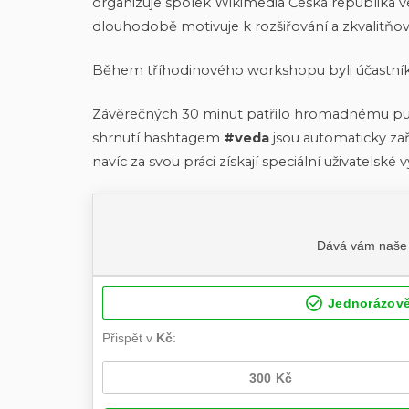
organizuje spolek Wikimedia Česká republika v
dlouhodobě motivuje k rozšiřování a zkvalitňo
Během tříhodinového workshopu byli účastníků
Závěrečných 30 minut patřilo hromadnému publ
shrnutí hashtagem
#veda
jsou automaticky zař
navíc za svou práci získají speciální uživatelsk