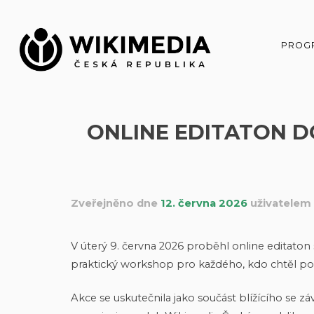
Přeskočit
na
obsah
PROG
ONLINE EDITATON D
Zveřejněno dne
12. června 2026
uživatelem
V úterý 9. června 2026 proběhl online editato
praktický workshop pro každého, kdo chtěl pom
Akce se uskutečnila jako součást blížícího se z