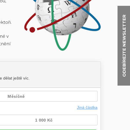
ou,
ODEBÍREJTE NEWSLETTER
ktoři.
né v
tnění