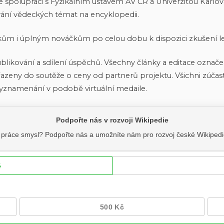
e spolupráci s Fyzikálním ústavem AV ČR a Univerzitou Karlov
vání vědeckých témat na encyklopedii.
m i úplným nováčkům po celou dobu k dispozici zkušení le
ikování a sdílení úspěchů. Všechny články a editace označe
azeny do soutěže o ceny od partnerů projektu. Všichni zúčas
é vyznamenání v podobě virtuální medaile.