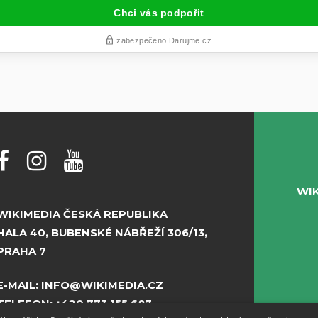
WI
WIKIMEDIA ČESKÁ REPUBLIKA
HALA 40, BUBENSKÉ NÁBŘEŽÍ 306/13,
PRAHA 7
E-MAIL:
INFO@WIKIMEDIA.CZ
TELEFON:
+420 773 155 687