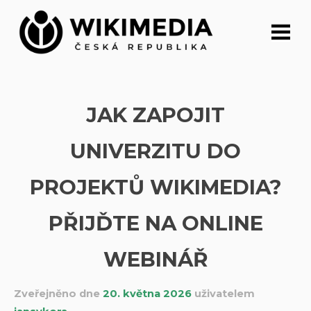
Přeskočit
na
obsah
JAK ZAPOJIT
UNIVERZITU DO
PROJEKTŮ WIKIMEDIA?
PŘIJĎTE NA ONLINE
WEBINÁŘ
Zveřejněno dne
20. května 2026
uživatelem