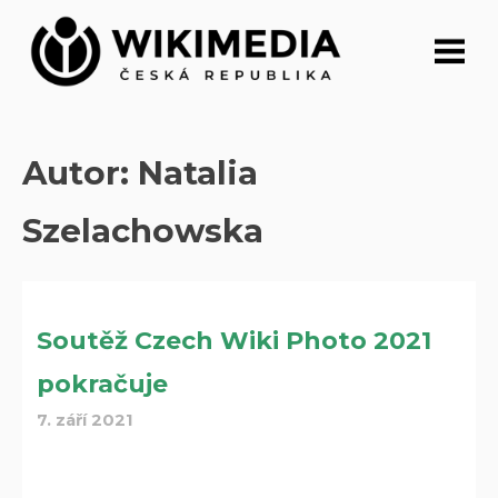
Přeskočit
na
obsah
Autor:
Natalia
Szelachowska
Soutěž Czech Wiki Photo 2021
pokračuje
7. září 2021