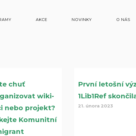
RAMY
AKCE
NOVINKY
O NÁS
te chuť
První letošní vý
ganizovat wiki-
1Lib1Ref skončil
21. února 2023
i nebo projekt?
kejte Komunitní
nigrant