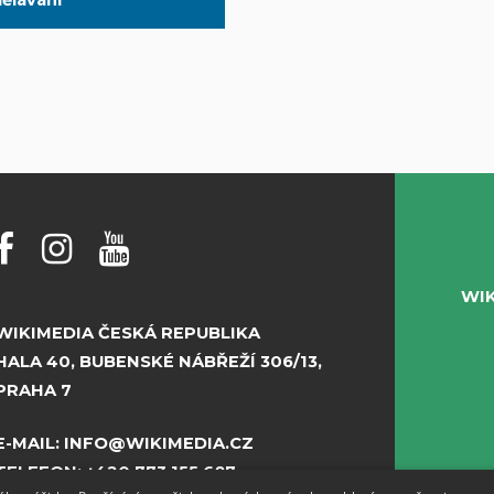
WI
WIKIMEDIA ČESKÁ REPUBLIKA
HALA 40, BUBENSKÉ NÁBŘEŽÍ 306/13,
PRAHA 7
E-MAIL:
INFO@WIKIMEDIA.CZ
TELEFON:
+420 773 155 687