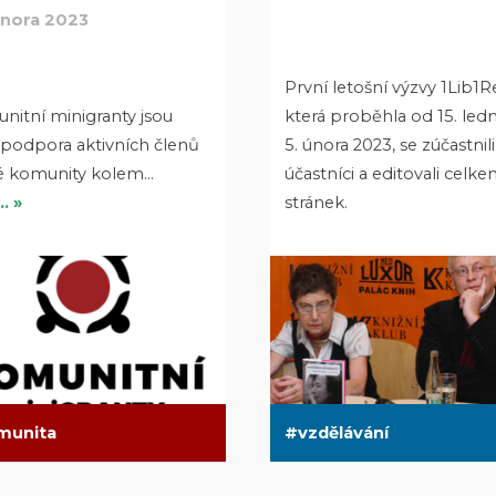
února 2023
První letošní výzvy 1Lib1Re
nitní minigranty jsou
která proběhla od 15. led
 podpora aktivních členů
5. února 2023, se zúčastnili
é komunity kolem…
účastníci a editovali celke
… »
stránek.
munita
vzdělávání