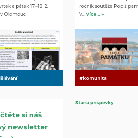
vrtek a pátek 17.–18. 2.
ročník soutěže Popiš pam
 v Olomouci.
V…
Více… »
ělávání
komunita
Starší příspěvky
Navigace
čtěte si náš
pro
vý newsletter
příspěvky