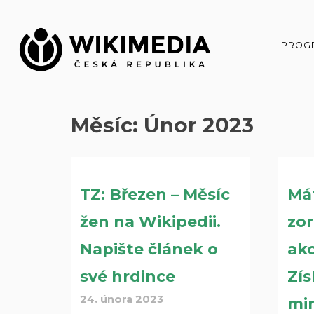
Přeskočit
na
obsah
PROG
Měsíc:
Únor 2023
TZ: Březen – Měsíc
Má
žen na Wikipedii.
zor
Napište článek o
akc
své hrdince
Zís
24. února 2023
mi