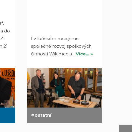
f,
na do
 4
I v loňském roce jsme
m 21
společně rozvoj spolkových
činností Wikimedia…
Více… »
ostatní