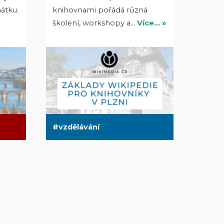
átku.
knihovnami pořádá různá
školení, workshopy a…
Více… »
vzdělávání