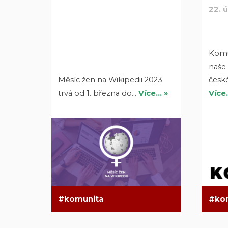
22. 
Komu
naše
Měsíc žen na Wikipedii 2023
česk
trvá od 1. března do…
Více… »
Více
komunita
ko