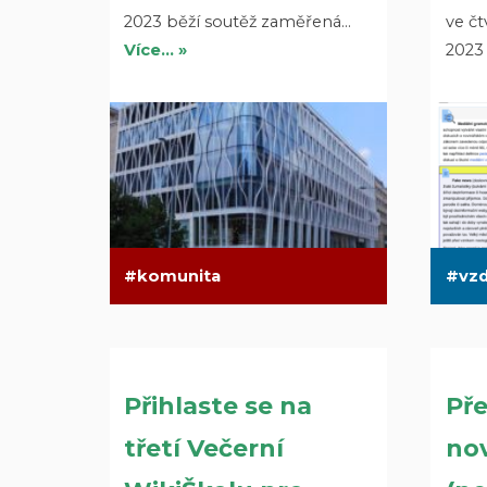
2023 běží soutěž zaměřená…
ve čt
Více… »
2023
komunita
vzd
Přihlaste se na
Pře
třetí Večerní
no