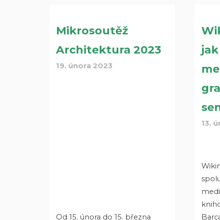
Mikrosoutěž
Wi
Architektura 2023
jak
19. února 2023
me
gr
sen
13. 
Wikim
spolu
medi
knih
Od 15. února do 15. března
Barc