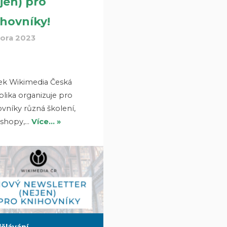
jen) pro
hovníky!
nora 2023
ek Wikimedia Česká
lika organizuje pro
vníky různá školení,
shopy,…
Více… »
ělávání