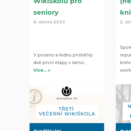
WikiŠkolu pro
(ne
seniory
kni
6. února 2023
2. ú
Spol
V prosinci a lednu proběhly
repub
dvě první etapy v rámci…
kniho
Více… »
work
vzdělávání
vzd