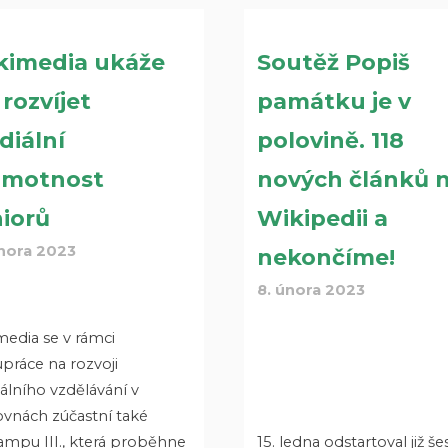
kimedia ukáže
Soutěž Popiš
 rozvíjet
památku je v
diální
polovině. 118
amotnost
nových článků 
iorů
Wikipedii a
února 2023
nekončíme!
8. února 2023
edia se v rámci
práce na rozvoji
álního vzdělávání v
ovnách zúčastní také
ampu III., která proběhne
15. ledna odstartoval již še