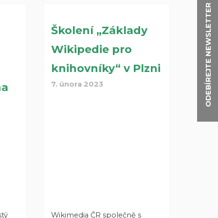
ODEBÍREJTE NEWSLETTER
Školení „Základy
Wikipedie pro
knihovníky“ v Plzni
7. února 2023
na
stý
Wikimedia ČR společně s