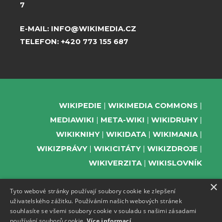
7
E-MAIL:
INFO@WIKIMEDIA.CZ
TELEFON:
+420 773 155 687
WIKIPEDIE
WIKIMEDIA COMMONS
MEDIAWIKI
META-WIKI
WIKIDRUHY
WIKIKNIHY
WIKIDATA
WIKIMANIA
WIKIZPRÁVY
WIKICITÁTY
WIKIZDROJE
WIKIVERZITA
WIKISLOVNÍK
×
Tyto webové stránky používají soubory cookie ke zlepšení
uživatelského zážitku. Používáním našich webových stránek
PODPOŘTE NÁS
souhlasíte se všemi soubory cookie v souladu s našimi zásadami
používání souborů cookie.
Více informací
ODEBÍREJTE NEWSLETTER