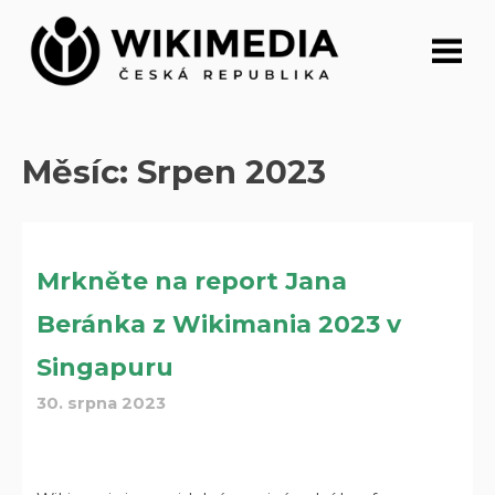
Přeskočit
na
obsah
Měsíc:
Srpen 2023
Mrkněte na report Jana
Beránka z Wikimania 2023 v
Singapuru
30. srpna 2023