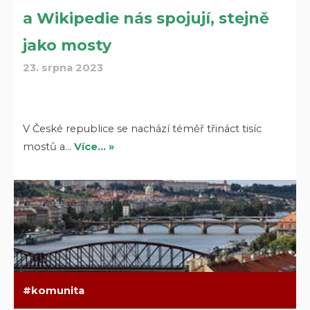
a Wikipedie nás spojují, stejně
jako mosty
23. srpna 2023
V České republice se nachází téměř třináct tisíc
mostů a…
Více… »
komunita