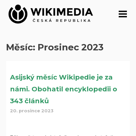
Přeskočit
na
obsah
Měsíc:
Prosinec 2023
Asijský měsíc Wikipedie je za
námi. Obohatil encyklopedii o
343 článků
20. prosince 2023