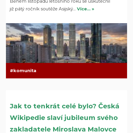
Během listopadu letošního roku se uskutečnil
již pátý ročník soutěže Asijský…
Více… »
komunita
Jak to tenkrát celé bylo? Česká
Wikipedie slaví jubileum svého
zakladatele Miroslava Malovce