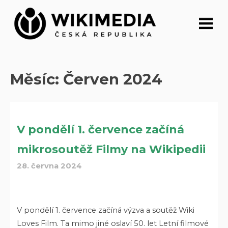
Přeskočit
na
obsah
Měsíc:
Červen 2024
V pondělí 1. července začíná
mikrosoutěž Filmy na Wikipedii
28. června 2024
V pondělí 1. července začíná výzva a soutěž Wiki
Loves Film. Ta mimo jiné oslaví 50. let Letní filmové