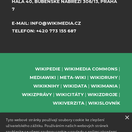
HALA 40, BUBENSKÉ NÁBŘEŽÍ 306/13, PRAHA
7
E-MAIL:
INFO@WIKIMEDIA.CZ
TELEFON:
+420 773 155 687
WIKIPEDIE
WIKIMEDIA COMMONS
MEDIAWIKI
META-WIKI
WIKIDRUHY
WIKIKNIHY
WIKIDATA
WIKIMANIA
WIKIZPRÁVY
WIKICITÁTY
WIKIZDROJE
WIKIVERZITA
WIKISLOVNÍK
×
Tyto webové stránky používají soubory cookie ke zlepšení
uživatelského zážitku. Používáním našich webových stránek
PODPOŘTE NÁS
souhlasíte se všemi soubory cookie v souladu s našimi zásadami