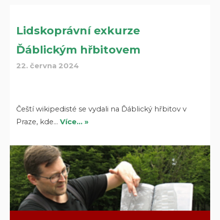
Lidskoprávní exkurze
Ďáblickým hřbitovem
22. června 2024
Čeští wikipedisté se vydali na Ďáblický hřbitov v
Praze, kde…
Více… »