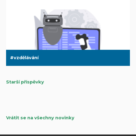
vzdělávání
Starší příspěvky
Navigace
pro
příspěvky
Vrátit se na všechny novinky