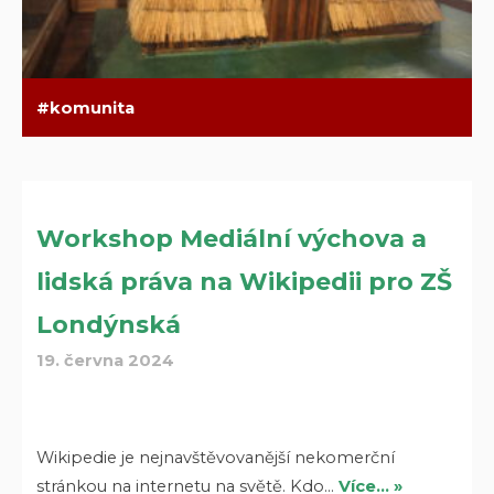
komunita
Workshop Mediální výchova a
lidská práva na Wikipedii pro ZŠ
Londýnská
19. června 2024
Wikipedie je nejnavštěvovanější nekomerční
stránkou na internetu na světě. Kdo…
Více… »