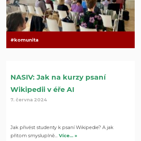
komunita
NASIV: Jak na kurzy psaní
Wikipedii v éře AI
7. června 2024
Jak přivést studenty k psaní Wikipedie? A jak
přitom smysluplně…
Více… »