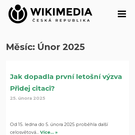
Přeskočit
na
obsah
Měsíc:
Únor 2025
Jak dopadla první letošní výzva
Přidej citaci?
25. února 2025
Od 15. ledna do 5. února 2025 proběhla další
celosvětová…
Více… »