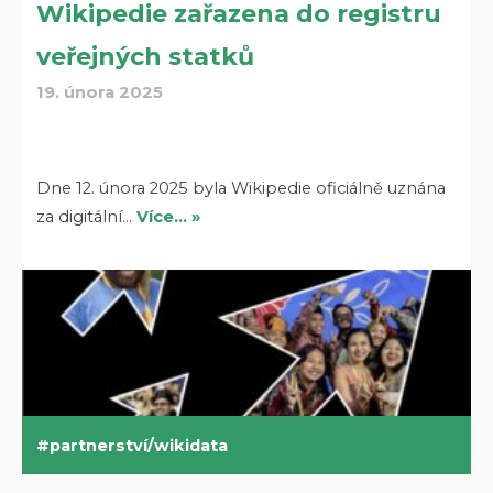
Wikipedie zařazena do registru
veřejných statků
19. února 2025
Dne 12. února 2025 byla Wikipedie oficiálně uznána
za digitální…
Více… »
partnerství/wikidata