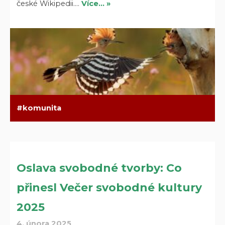
české Wikipedii.…
Více… »
komunita
Oslava svobodné tvorby: Co
přinesl Večer svobodné kultury
2025
4. února 2025