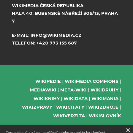
WIKIMEDIA ČESKÁ REPUBLIKA
HALA 40, BUBENSKÉ NÁBŘEŽÍ 306/13, PRAHA
7
E-MAIL:
INFO@WIKIMEDIA.CZ
TELEFON:
+420 773 155 687
WIKIPEDIE
WIKIMEDIA COMMONS
MEDIAWIKI
META-WIKI
WIKIDRUHY
WIKIKNIHY
WIKIDATA
WIKIMANIA
WIKIZPRÁVY
WIKICITÁTY
WIKIZDROJE
WIKIVERZITA
WIKISLOVNÍK
×
Tyto webové stránky používají soubory cookie ke zlepšení