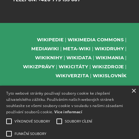
WIKIPEDIE
WIKIMEDIA COMMONS
MEDIAWIKI
META-WIKI
WIKIDRUHY
WIKIKNIHY
WIKIDATA
WIKIMANIA
WIKIZPRÁVY
WIKICITÁTY
WIKIZDROJE
WIKIVERZITA
WIKISLOVNÍK
×
Tyto webové stránky používají soubory cookie ke zlepšení
uživatelského zážitku. Používáním našich webových stránek
PODPOŘTE NÁS
souhlasíte se všemi soubory cookie v souladu s našimi zásadami
používání souborů cookie.
Více informací
ODEBÍREJTE NEWSLETTER
TELEGRAM UDÁLOSTÍ WMČR
VÝKONOVÉ SOUBORY
SOUBORY CÍLENÍ
WIKIKOMPAS
FUNKČNÍ SOUBORY