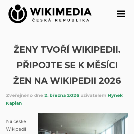
Přeskočit
na
obsah
ŽENY TVOŘÍ WIKIPEDII.
PŘIPOJTE SE K MĚSÍCI
ŽEN NA WIKIPEDII 2026
Zveřejněno dne
2. března 2026
uživatelem
Hynek
Kaplan
Na české
Wikipedii