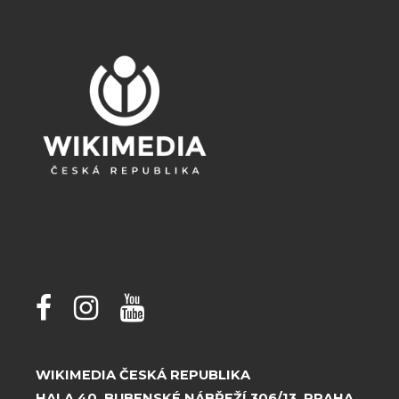
WIKIMEDIA ČESKÁ REPUBLIKA
HALA 40, BUBENSKÉ NÁBŘEŽÍ 306/13, PRAHA