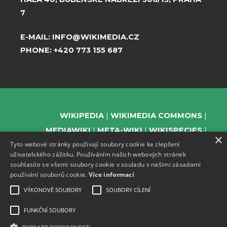
7
E-MAIL:
INFO@WIKIMEDIA.CZ
PHONE:
+420 773 155 687
WIKIPEDIA
WIKIMEDIA COMMONS
MEDIAWIKI
META-WIKI
WIKISPECIES
×
Tyto webové stránky používají soubory cookie ke zlepšení
WIKIBOOKS
WIKIDATA
WIKIMANIA
uživatelského zážitku. Používáním našich webových stránek
WIKINEWS
WIKIQUOTE
WIKISOURCE
souhlasíte se všemi soubory cookie v souladu s našimi zásadami
WIKIVERSITY
WIKTIONARY
používání souborů cookie.
Více informací
VÝKONOVÉ SOUBORY
SOUBORY CÍLENÍ
FUNKČNÍ SOUBORY
SUPPORT US