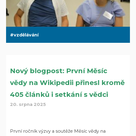
vzdělávání
Nový blogpost: První Měsíc
vědy na Wikipedii přinesl kromě
405 článků i setkání s vědci
20. srpna 2025
První ročník výzvy a soutěže Měsíc vědy na