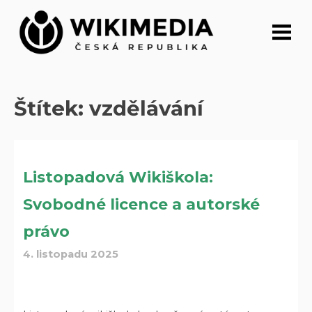
Přeskočit
na
obsah
Štítek:
vzdělávání
Listopadová Wikiškola:
Svobodné licence a autorské
právo
4. listopadu 2025