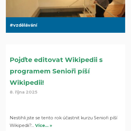
vzdělávání
Pojďte editovat Wikipedii s
programem Senioři píší
Wikipedii!
8. října 2025
Nestihli jste se tento rok účastnit kurzu Senioři píší
Wikipedii?…
Více… »