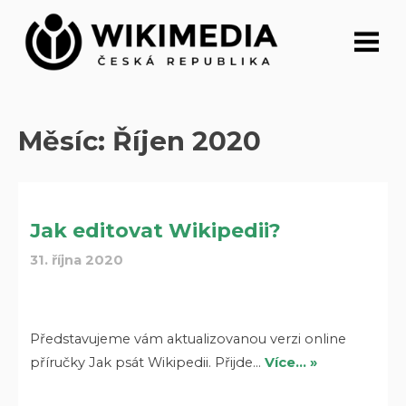
Přeskočit
na
obsah
Měsíc:
Říjen 2020
Jak editovat Wikipedii?
31. října 2020
Představujeme vám aktualizovanou verzi online
příručky Jak psát Wikipedii. Přijde…
Více… »