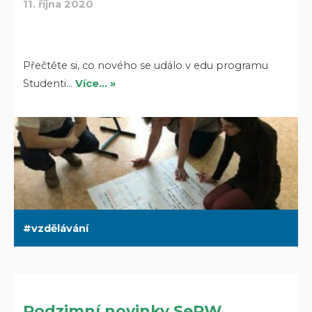
11. října 2020
Přečtěte si, co nového se událo v edu programu
Studenti…
Více… »
vzdělávání
Podzimní novinky SePW