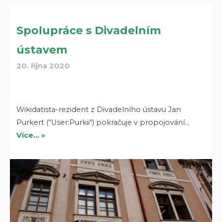
Spolupráce s Divadelním
ústavem
20. října 2020
Wikidatista-rezident z Divadelního ústavu Jan
Purkert (“User:Purkii“) pokračuje v propojování…
Více… »