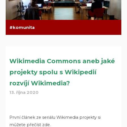
komunita
Wikimedia Commons aneb jaké
projekty spolu s Wikipedií
rozvíjí Wikimedia?
13. října 2020
První článek ze seriálu Wikimedia projekty si
můžete přečíst zde.