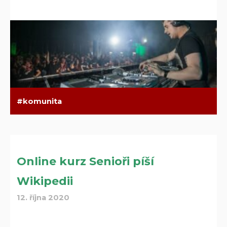
komunita
Online kurz Senioři píší
Wikipedii
12. října 2020