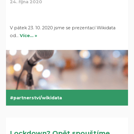
24. října 2020
V pátek 23. 10. 2020 jsme se prezentací Wikidata
od…
Více… »
partnerství/wikidata
Lockdown? Opět spouštíme