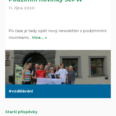
11. října 2020
Po čase je tady opět nový newsletter s podzimními
novinkami…
Více… »
vzdělávání
Starší příspěvky
Navigace