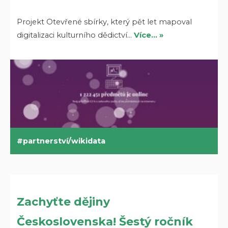
Projekt Otevřené sbírky, který pět let mapoval
digitalizaci kulturního dědictví…
Více… »
partnerství/wikidata
Zachyťte dějiny
Československa! Šestý ročník