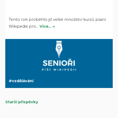
Tento rok proběhlo již velké množství kurzů psaní
Wikipedie pro…
Více… »
vzdělávání
Starší příspěvky
Navigace
pro