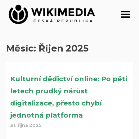
Přeskočit
na
obsah
Měsíc:
Říjen 2025
Kulturní dědictví online: Po pěti
letech prudký nárůst
digitalizace, přesto chybí
jednotná platforma
31. října 2025