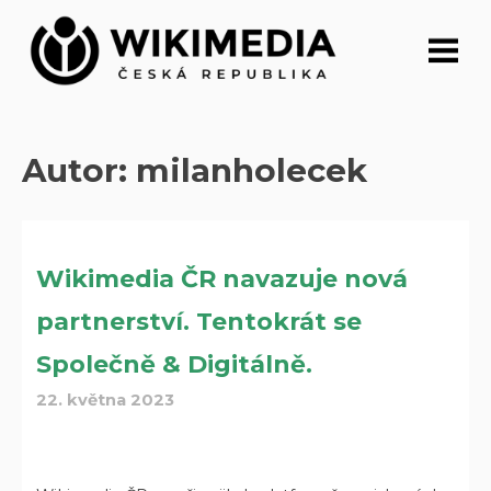
Přeskočit
na
obsah
Autor:
milanholecek
Wikimedia ČR navazuje nová
partnerství. Tentokrát se
Společně & Digitálně.
22. května 2023