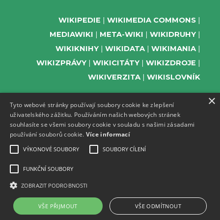
WIKIPEDIE
WIKIMEDIA COMMONS
MEDIAWIKI
META-WIKI
WIKIDRUHY
WIKIKNIHY
WIKIDATA
WIKIMANIA
WIKIZPRÁVY
WIKICITÁTY
WIKIZDROJE
WIKIVERZITA
WIKISLOVNÍK
×
Tyto webové stránky používají soubory cookie ke zlepšení
uživatelského zážitku. Používáním našich webových stránek
PODPOŘTE NÁS
souhlasíte se všemi soubory cookie v souladu s našimi zásadami
používání souborů cookie.
Více informací
ODEBÍREJTE NEWSLETTER
TELEGRAM UDÁLOSTÍ WMČR
VÝKONOVÉ SOUBORY
SOUBORY CÍLENÍ
WIKIKOMPAS
FUNKČNÍ SOUBORY
REGISTRACI A PROVOZ DOMÉN A
ZOBRAZIT PODROBNOSTI
WEBHOSTINGU POSKYTUJE ZDARMA ACTIVE
24.
VŠE PŘIJMOUT
VŠE ODMÍTNOUT