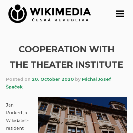
Skip
to
content
COOPERATION WITH
THE THEATER INSTITUTE
Posted on
20. October 2020
by
Michal Josef
Špaček
Jan
Purkert, a
Wikidatist-
resident