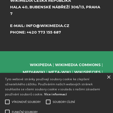
WIKIMEDIA ČESKÁ REPUBLIKA
HALA 40, BUBENSKÉ NÁBŘEŽÍ 306/13, PRAHA
7
E-MAIL:
INFO@WIKIMEDIA.CZ
PHONE:
+420 773 155 687
WIKIPEDIA
WIKIMEDIA COMMONS
MEDIAWIKI
META-WIKI
WIKISPECIES
×
Tyto webové stránky používají soubory cookie ke zlepšení
WIKIBOOKS
WIKIDATA
WIKIMANIA
uživatelského zážitku. Používáním našich webových stránek
WIKINEWS
WIKIQUOTE
WIKISOURCE
souhlasíte se všemi soubory cookie v souladu s našimi zásadami
WIKIVERSITY
WIKTIONARY
používání souborů cookie.
Více informací
VÝKONOVÉ SOUBORY
SOUBORY CÍLENÍ
FUNKČNÍ SOUBORY