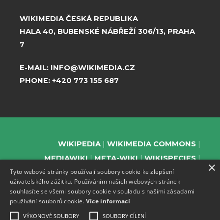
WIKIMEDIA ČESKÁ REPUBLIKA
HALA 40, BUBENSKÉ NÁBŘEŽÍ 306/13, PRAHA
7
E-MAIL:
INFO@WIKIMEDIA.CZ
PHONE:
+420 773 155 687
WIKIPEDIA
WIKIMEDIA COMMONS
MEDIAWIKI
META-WIKI
WIKISPECIES
×
Tyto webové stránky používají soubory cookie ke zlepšení
WIKIBOOKS
WIKIDATA
WIKIMANIA
uživatelského zážitku. Používáním našich webových stránek
WIKINEWS
WIKIQUOTE
WIKISOURCE
souhlasíte se všemi soubory cookie v souladu s našimi zásadami
WIKIVERSITY
WIKTIONARY
používání souborů cookie.
Více informací
VÝKONOVÉ SOUBORY
SOUBORY CÍLENÍ