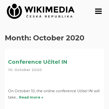
Skip
to
content
Month:
October 2020
Conference Učitel IN
10. October 2020
On October 10, the online conference Učitel IN will
take…
Read more »