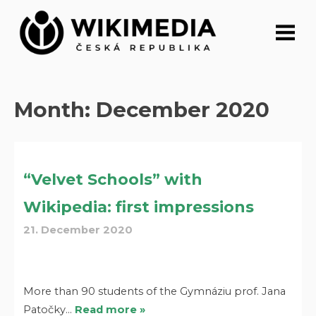
Skip
to
content
Month:
December 2020
“Velvet Schools” with
Wikipedia: first impressions
21. December 2020
More than 90 students of the Gymnáziu prof. Jana
Patočky…
Read more »