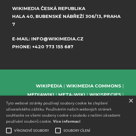
WIKIMEDIA ČESKÁ REPUBLIKA
HALA 40, BUBENSKÉ NÁBŘEŽÍ 306/13, PRAHA
7
E-MAIL:
INFO@WIKIMEDIA.CZ
PHONE:
+420 773 155 687
WIKIPEDIA
WIKIMEDIA COMMONS
MEDIAWIKI
META-WIKI
WIKISPECIES
×
Tyto webové stránky používají soubory cookie ke zlepšení
WIKIBOOKS
WIKIDATA
WIKIMANIA
uživatelského zážitku. Používáním našich webových stránek
WIKINEWS
WIKIQUOTE
WIKISOURCE
souhlasíte se všemi soubory cookie v souladu s našimi zásadami
WIKIVERSITY
WIKTIONARY
používání souborů cookie.
Více informací
VÝKONOVÉ SOUBORY
SOUBORY CÍLENÍ