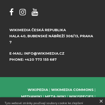
WIKIMEDIA ČESKÁ REPUBLIKA
HALA 40, BUBENSKÉ NÁBŘEŽÍ 306/13, PRAHA
7
E-MAIL:
INFO@WIKIMEDIA.CZ
PHONE:
+420 773 155 687
WIKIPEDIA
WIKIMEDIA COMMONS
MEDIAWIKI
META-WIKI
WIKISPECIES
×
Tyto webové stránky používají soubory cookie ke zlepšení
WIKIBOOKS
WIKIDATA
WIKIMANIA