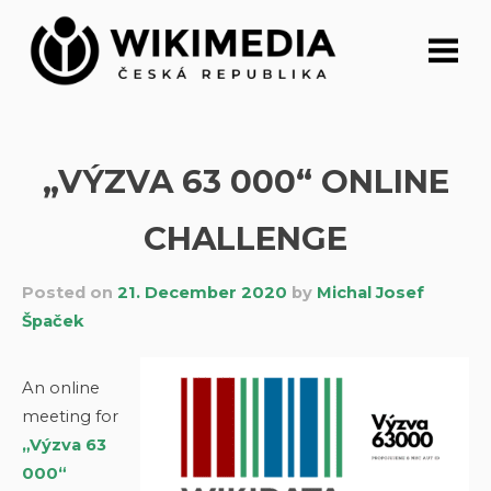
Skip
to
content
„VÝZVA 63 000“ ONLINE
CHALLENGE
Posted on
21. December 2020
by
Michal Josef
Špaček
An online
meeting for
„Výzva 63
000“