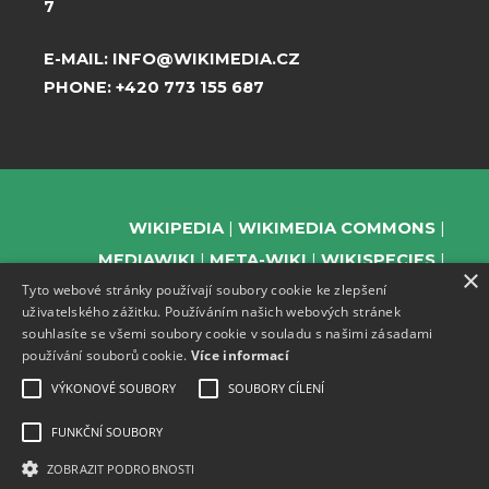
7
E-MAIL:
INFO@WIKIMEDIA.CZ
PHONE:
+420 773 155 687
WIKIPEDIA
WIKIMEDIA COMMONS
MEDIAWIKI
META-WIKI
WIKISPECIES
×
Tyto webové stránky používají soubory cookie ke zlepšení
WIKIBOOKS
WIKIDATA
WIKIMANIA
uživatelského zážitku. Používáním našich webových stránek
WIKINEWS
WIKIQUOTE
WIKISOURCE
souhlasíte se všemi soubory cookie v souladu s našimi zásadami
WIKIVERSITY
WIKTIONARY
používání souborů cookie.
Více informací
VÝKONOVÉ SOUBORY
SOUBORY CÍLENÍ
FUNKČNÍ SOUBORY
SUPPORT US
ZOBRAZIT PODROBNOSTI
SUBSCRIBE TO OUR NEWSLETTER