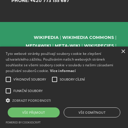
PHONE:
+420 773 155 687
WIKIPEDIA
WIKIMEDIA COMMONS
MEDIAWIKI
META-WIKI
WIKISPECIES
×
Tyto webové stránky používají soubory cookie ke zlepšení
WIKIBOOKS
WIKIDATA
WIKIMANIA
uživatelského zážitku. Používáním našich webových stránek
WIKINEWS
WIKIQUOTE
WIKISOURCE
souhlasíte se všemi soubory cookie v souladu s našimi zásadami
WIKIVERSITY
WIKTIONARY
používání souborů cookie.
Více informací
VÝKONOVÉ SOUBORY
SOUBORY CÍLENÍ
FUNKČNÍ SOUBORY
SUPPORT US
ZOBRAZIT PODROBNOSTI
SUBSCRIBE TO OUR NEWSLETTER
EVENTS CHANNEL ON TELEGRAM
VŠE PŘIJMOUT
VŠE ODMÍTNOUT
POWERED BY COOKIESCRIPT