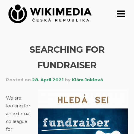
Skip
to
content
SEARCHING FOR
FUNDRAISER
Posted on
28. April 2021
by
Klára Joklová
We are
looking for
an external
colleague
for