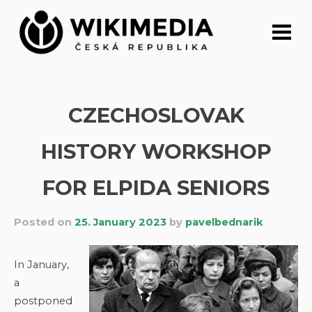
Skip
to
content
CZECHOSLOVAK
HISTORY WORKSHOP
FOR ELPIDA SENIORS
Posted on
25. January 2023
by
pavelbednarik
In January,
a
postponed