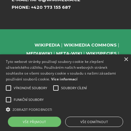
PHONE:
+420 773 155 687
WIKIPEDIA
WIKIMEDIA COMMONS
MEDIAWIKI
META-WIKI
WIKISPECIES
×
Tyto webové stránky používají soubory cookie ke zlepšení
WIKIBOOKS
WIKIDATA
WIKIMANIA
uživatelského zážitku. Používáním našich webových stránek
WIKINEWS
WIKIQUOTE
WIKISOURCE
souhlasíte se všemi soubory cookie v souladu s našimi zásadami
WIKIVERSITY
WIKTIONARY
používání souborů cookie.
Více informací
VÝKONOVÉ SOUBORY
SOUBORY CÍLENÍ
FUNKČNÍ SOUBORY
SUPPORT US
ZOBRAZIT PODROBNOSTI
SUBSCRIBE TO OUR NEWSLETTER
EVENTS CHANNEL ON TELEGRAM
VŠE PŘIJMOUT
VŠE ODMÍTNOUT