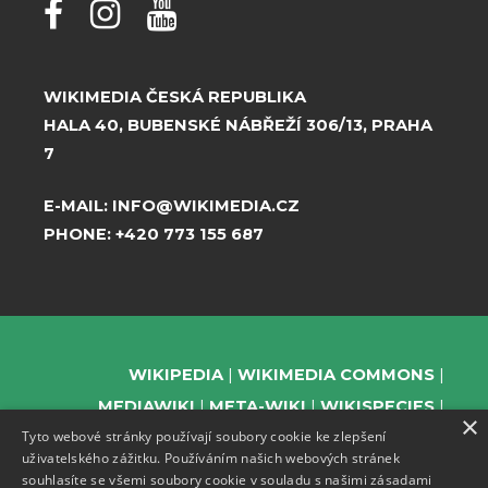
WIKIMEDIA ČESKÁ REPUBLIKA
HALA 40, BUBENSKÉ NÁBŘEŽÍ 306/13, PRAHA
7
E-MAIL:
INFO@WIKIMEDIA.CZ
PHONE:
+420 773 155 687
WIKIPEDIA
WIKIMEDIA COMMONS
MEDIAWIKI
META-WIKI
WIKISPECIES
×
Tyto webové stránky používají soubory cookie ke zlepšení
WIKIBOOKS
WIKIDATA
WIKIMANIA
uživatelského zážitku. Používáním našich webových stránek
WIKINEWS
WIKIQUOTE
WIKISOURCE
souhlasíte se všemi soubory cookie v souladu s našimi zásadami