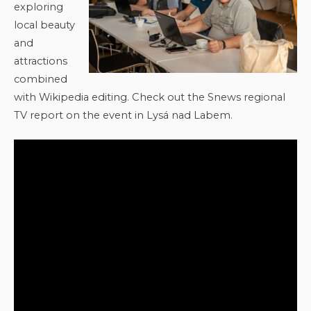
exploring
local beauty
and
attractions
combined
with Wikipedia editing. Check out the Snews regional
TV report on the event in Lysá nad Labem.