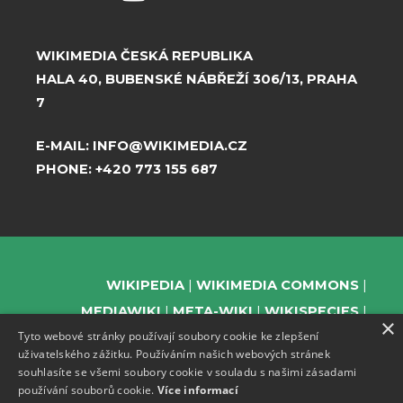
WIKIMEDIA ČESKÁ REPUBLIKA
HALA 40, BUBENSKÉ NÁBŘEŽÍ 306/13, PRAHA
7
E-MAIL:
INFO@WIKIMEDIA.CZ
PHONE:
+420 773 155 687
WIKIPEDIA
WIKIMEDIA COMMONS
MEDIAWIKI
META-WIKI
WIKISPECIES
×
Tyto webové stránky používají soubory cookie ke zlepšení
WIKIBOOKS
WIKIDATA
WIKIMANIA
uživatelského zážitku. Používáním našich webových stránek
WIKINEWS
WIKIQUOTE
WIKISOURCE
souhlasíte se všemi soubory cookie v souladu s našimi zásadami
WIKIVERSITY
WIKTIONARY
používání souborů cookie.
Více informací