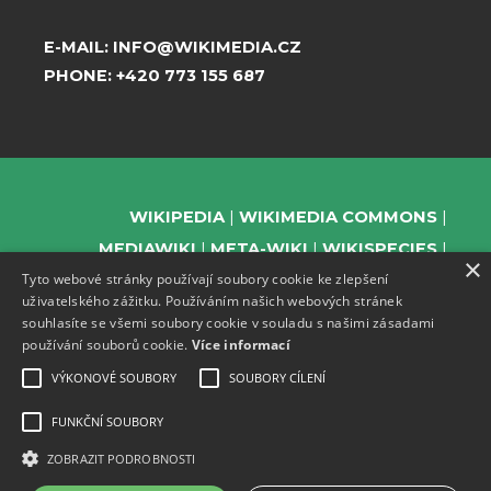
E-MAIL:
INFO@WIKIMEDIA.CZ
PHONE:
+420 773 155 687
WIKIPEDIA
WIKIMEDIA COMMONS
MEDIAWIKI
META-WIKI
WIKISPECIES
×
Tyto webové stránky používají soubory cookie ke zlepšení
WIKIBOOKS
WIKIDATA
WIKIMANIA
uživatelského zážitku. Používáním našich webových stránek
WIKINEWS
WIKIQUOTE
WIKISOURCE
souhlasíte se všemi soubory cookie v souladu s našimi zásadami
WIKIVERSITY
WIKTIONARY
používání souborů cookie.
Více informací
VÝKONOVÉ SOUBORY
SOUBORY CÍLENÍ
FUNKČNÍ SOUBORY
SUPPORT US
ZOBRAZIT PODROBNOSTI
SUBSCRIBE TO OUR NEWSLETTER