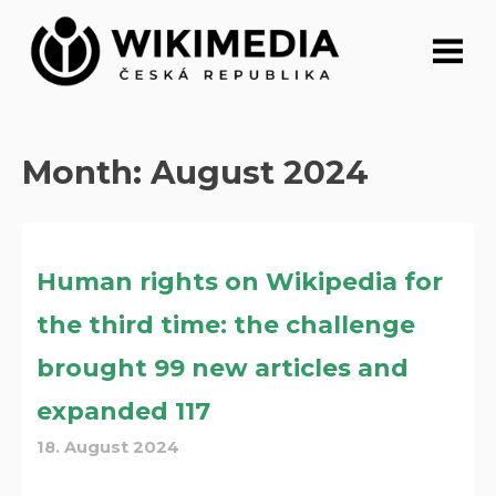
Skip
to
content
Month:
August 2024
Human rights on Wikipedia for
the third time: the challenge
brought 99 new articles and
expanded 117
18. August 2024