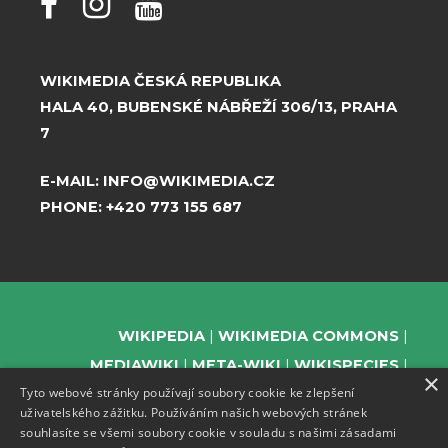
WIKIMEDIA ČESKÁ REPUBLIKA
HALA 40, BUBENSKÉ NÁBŘEŽÍ 306/13, PRAHA
7
E-MAIL:
INFO@WIKIMEDIA.CZ
PHONE:
+420 773 155 687
WIKIPEDIA
WIKIMEDIA COMMONS
MEDIAWIKI
META-WIKI
WIKISPECIES
×
Tyto webové stránky používají soubory cookie ke zlepšení
WIKIBOOKS
WIKIDATA
WIKIMANIA
uživatelského zážitku. Používáním našich webových stránek
WIKINEWS
WIKIQUOTE
WIKISOURCE
souhlasíte se všemi soubory cookie v souladu s našimi zásadami