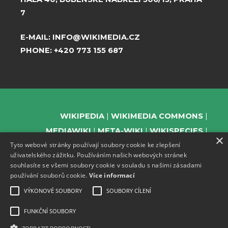
7
E-MAIL:
INFO@WIKIMEDIA.CZ
PHONE:
+420 773 155 687
WIKIPEDIA
WIKIMEDIA COMMONS
MEDIAWIKI
META-WIKI
WIKISPECIES
×
Tyto webové stránky používají soubory cookie ke zlepšení
WIKIBOOKS
WIKIDATA
WIKIMANIA
uživatelského zážitku. Používáním našich webových stránek
WIKINEWS
WIKIQUOTE
WIKISOURCE
souhlasíte se všemi soubory cookie v souladu s našimi zásadami
WIKIVERSITY
WIKTIONARY
používání souborů cookie.
Více informací
VÝKONOVÉ SOUBORY
SOUBORY CÍLENÍ
FUNKČNÍ SOUBORY
SUPPORT US