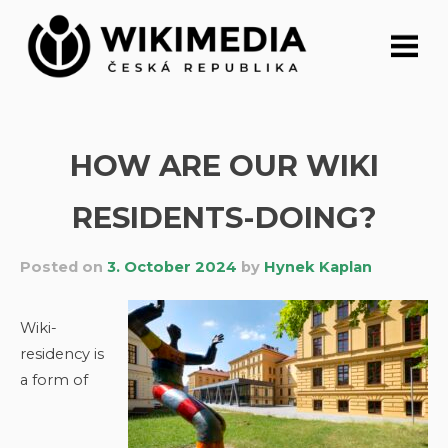
Skip
to
content
HOW ARE OUR WIKI
RESIDENTS-DOING?
Posted on
3. October 2024
by
Hynek Kaplan
Wiki-
residency is
a form of