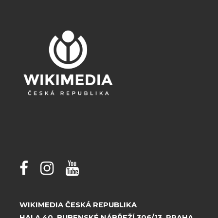
WIKIMEDIA ČESKÁ REPUBLIKA
HALA 40, BUBENSKÉ NÁBŘEŽÍ 306/13, PRAHA