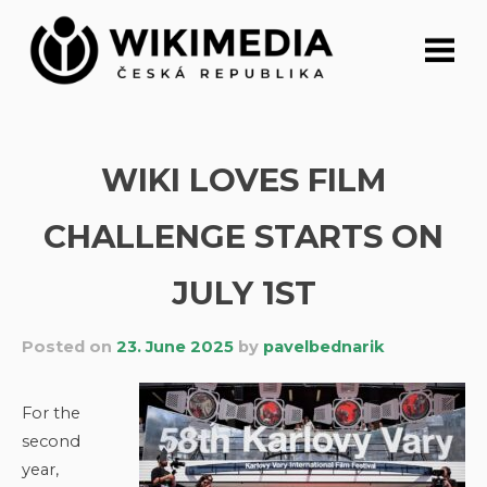
Skip
to
content
WIKI LOVES FILM
CHALLENGE STARTS ON
JULY 1ST
Posted on
23. June 2025
by
pavelbednarik
For the
second
year,