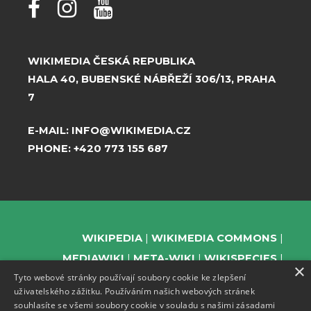
WIKIMEDIA ČESKÁ REPUBLIKA
HALA 40, BUBENSKÉ NÁBŘEŽÍ 306/13, PRAHA
7
E-MAIL:
INFO@WIKIMEDIA.CZ
PHONE:
+420 773 155 687
WIKIPEDIA
WIKIMEDIA COMMONS
MEDIAWIKI
META-WIKI
WIKISPECIES
×
Tyto webové stránky používají soubory cookie ke zlepšení
WIKIBOOKS
WIKIDATA
WIKIMANIA
uživatelského zážitku. Používáním našich webových stránek
WIKINEWS
WIKIQUOTE
WIKISOURCE
souhlasíte se všemi soubory cookie v souladu s našimi zásadami