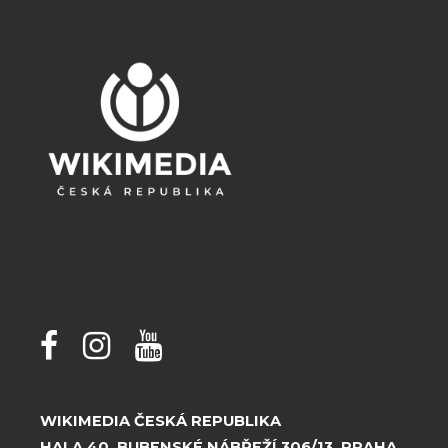
WIKIMEDIA ČESKÁ REPUBLIKA
HALA 40, BUBENSKÉ NÁBŘEŽÍ 306/13, PRAHA