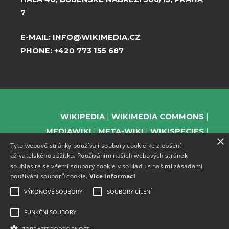
7
E-MAIL:
INFO@WIKIMEDIA.CZ
PHONE:
+420 773 155 687
WIKIPEDIA
WIKIMEDIA COMMONS
MEDIAWIKI
META-WIKI
WIKISPECIES
×
Tyto webové stránky používají soubory cookie ke zlepšení
WIKIBOOKS
WIKIDATA
WIKIMANIA
uživatelského zážitku. Používáním našich webových stránek
WIKINEWS
WIKIQUOTE
WIKISOURCE
souhlasíte se všemi soubory cookie v souladu s našimi zásadami
WIKIVERSITY
WIKTIONARY
používání souborů cookie.
Více informací
VÝKONOVÉ SOUBORY
SOUBORY CÍLENÍ
FUNKČNÍ SOUBORY
SUPPORT US