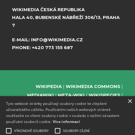
WIKIMEDIA ČESKÁ REPUBLIKA
HALA 40, BUBENSKÉ NÁBŘEŽÍ 306/13, PRAHA
7
E-MAIL:
INFO@WIKIMEDIA.CZ
PHONE:
+420 773 155 687
WIKIPEDIA
WIKIMEDIA COMMONS
MEDIAWIKI
META-WIKI
WIKISPECIES
×
Tyto webové stránky používají soubory cookie ke zlepšení
WIKIBOOKS
WIKIDATA
WIKIMANIA
uživatelského zážitku. Používáním našich webových stránek
WIKINEWS
WIKIQUOTE
WIKISOURCE
souhlasíte se všemi soubory cookie v souladu s našimi zásadami
WIKIVERSITY
WIKTIONARY
používání souborů cookie.
Více informací
VÝKONOVÉ SOUBORY
SOUBORY CÍLENÍ