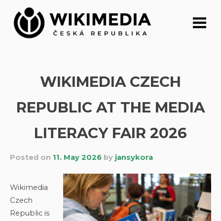
Skip
to
content
WIKIMEDIA CZECH
REPUBLIC AT THE MEDIA
LITERACY FAIR 2026
Posted on
11. May 2026
by
jansykora
Wikimedia
Czech
Republic is