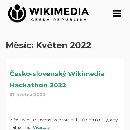
Přeskočit
na
obsah
Měsíc:
Květen 2022
Česko-slovenský Wikimedia
Hackathon 2022
31. května 2022
7 českých a slovenských wikidatistů spojilo síly, aby
nahráli 16…
Více… »