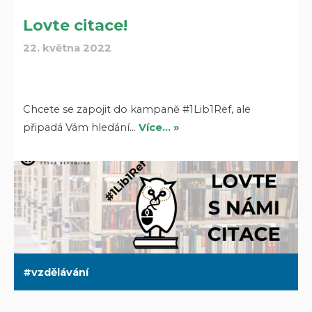
Lovte citace!
22. května 2022
Chcete se zapojit do kampaně #1Lib1Ref, ale
připadá Vám hledání…
Více… »
vzdělávání