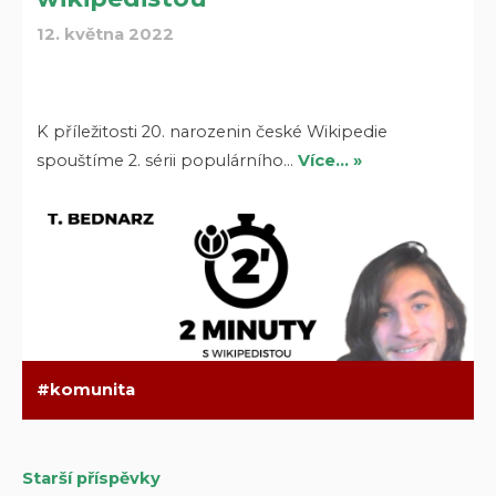
12. května 2022
K příležitosti 20. narozenin české Wikipedie
spouštíme 2. sérii populárního…
Více… »
komunita
Starší příspěvky
Navigace