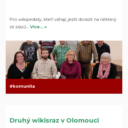
Pro wikipedisty, kteří váhají, jestli dorazit na některý
ze srazů…
Více… »
komunita
Druhý wikisraz v Olomouci