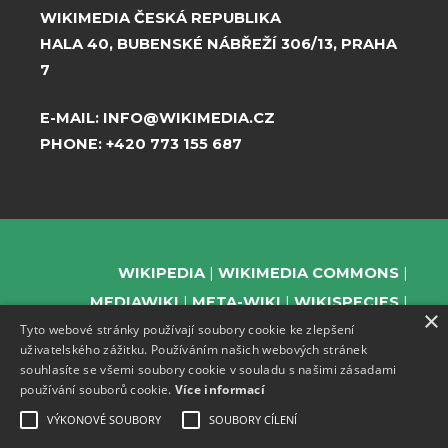
WIKIMEDIA ČESKÁ REPUBLIKA
HALA 40, BUBENSKÉ NÁBŘEŽÍ 306/13, PRAHA
7
E-MAIL:
INFO@WIKIMEDIA.CZ
PHONE:
+420 773 155 687
WIKIPEDIA
WIKIMEDIA COMMONS
MEDIAWIKI
META-WIKI
WIKISPECIES
×
Tyto webové stránky používají soubory cookie ke zlepšení
WIKIBOOKS
WIKIDATA
WIKIMANIA
uživatelského zážitku. Používáním našich webových stránek
WIKINEWS
WIKIQUOTE
WIKISOURCE
souhlasíte se všemi soubory cookie v souladu s našimi zásadami
WIKIVERSITY
WIKTIONARY
používání souborů cookie.
Více informací
VÝKONOVÉ SOUBORY
SOUBORY CÍLENÍ