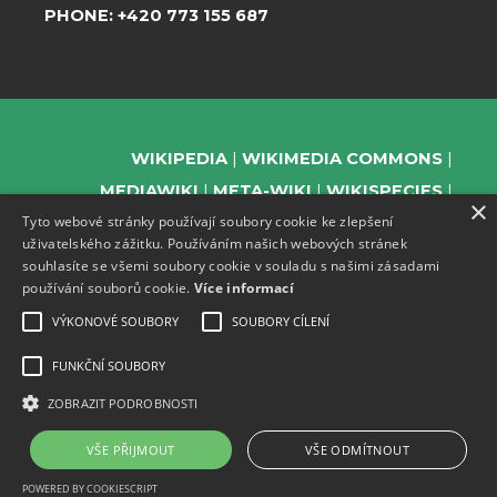
PHONE:
+420 773 155 687
WIKIPEDIA
WIKIMEDIA COMMONS
MEDIAWIKI
META-WIKI
WIKISPECIES
×
Tyto webové stránky používají soubory cookie ke zlepšení
WIKIBOOKS
WIKIDATA
WIKIMANIA
uživatelského zážitku. Používáním našich webových stránek
WIKINEWS
WIKIQUOTE
WIKISOURCE
souhlasíte se všemi soubory cookie v souladu s našimi zásadami
WIKIVERSITY
WIKTIONARY
používání souborů cookie.
Více informací
VÝKONOVÉ SOUBORY
SOUBORY CÍLENÍ
FUNKČNÍ SOUBORY
SUPPORT US
ZOBRAZIT PODROBNOSTI
SUBSCRIBE TO OUR NEWSLETTER
EVENTS CHANNEL ON TELEGRAM
VŠE PŘIJMOUT
VŠE ODMÍTNOUT
POWERED BY COOKIESCRIPT