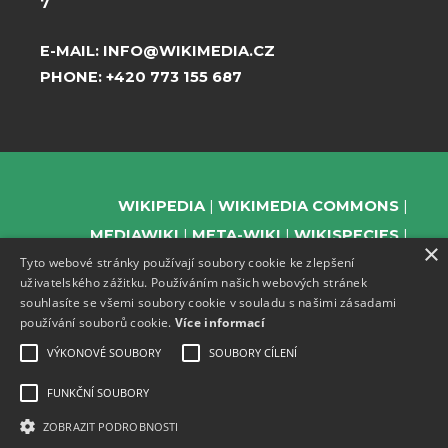
7
E-MAIL:
INFO@WIKIMEDIA.CZ
PHONE:
+420 773 155 687
WIKIPEDIA
WIKIMEDIA COMMONS
MEDIAWIKI
META-WIKI
WIKISPECIES
×
Tyto webové stránky používají soubory cookie ke zlepšení
WIKIBOOKS
WIKIDATA
WIKIMANIA
uživatelského zážitku. Používáním našich webových stránek
WIKINEWS
WIKIQUOTE
WIKISOURCE
souhlasíte se všemi soubory cookie v souladu s našimi zásadami
WIKIVERSITY
WIKTIONARY
používání souborů cookie.
Více informací
VÝKONOVÉ SOUBORY
SOUBORY CÍLENÍ
FUNKČNÍ SOUBORY
SUPPORT US
ZOBRAZIT PODROBNOSTI
SUBSCRIBE TO OUR NEWSLETTER