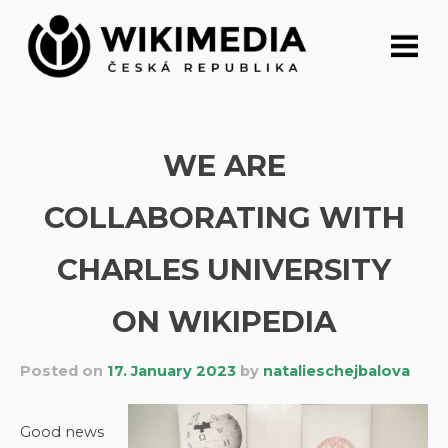
Skip
to
content
WE ARE
COLLABORATING WITH
CHARLES UNIVERSITY
ON WIKIPEDIA
Posted on
17. January 2023
by
natalieschejbalova
Good news