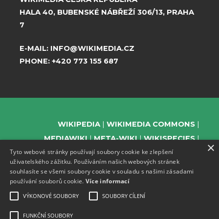
HALA 40, BUBENSKÉ NÁBŘEŽÍ 306/13, PRAHA
7
E-MAIL:
INFO@WIKIMEDIA.CZ
PHONE:
+420 773 155 687
WIKIPEDIA
WIKIMEDIA COMMONS
MEDIAWIKI
META-WIKI
WIKISPECIES
×
Tyto webové stránky používají soubory cookie ke zlepšení
WIKIBOOKS
WIKIDATA
WIKIMANIA
uživatelského zážitku. Používáním našich webových stránek
WIKINEWS
WIKIQUOTE
WIKISOURCE
souhlasíte se všemi soubory cookie v souladu s našimi zásadami
WIKIVERSITY
WIKTIONARY
používání souborů cookie.
Více informací
VÝKONOVÉ SOUBORY
SOUBORY CÍLENÍ
FUNKČNÍ SOUBORY