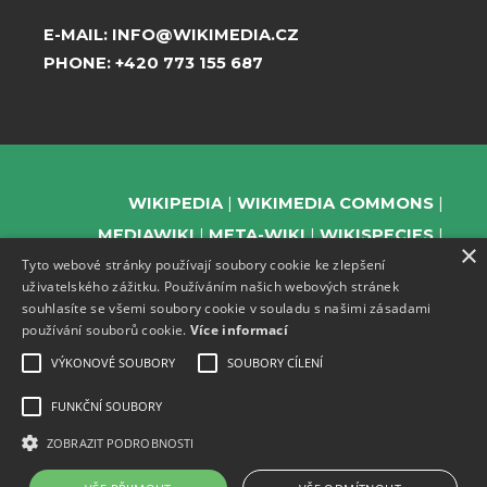
E-MAIL:
INFO@WIKIMEDIA.CZ
PHONE:
+420 773 155 687
WIKIPEDIA
WIKIMEDIA COMMONS
MEDIAWIKI
META-WIKI
WIKISPECIES
×
Tyto webové stránky používají soubory cookie ke zlepšení
WIKIBOOKS
WIKIDATA
WIKIMANIA
uživatelského zážitku. Používáním našich webových stránek
WIKINEWS
WIKIQUOTE
WIKISOURCE
souhlasíte se všemi soubory cookie v souladu s našimi zásadami
WIKIVERSITY
WIKTIONARY
používání souborů cookie.
Více informací
VÝKONOVÉ SOUBORY
SOUBORY CÍLENÍ
FUNKČNÍ SOUBORY
SUPPORT US
ZOBRAZIT PODROBNOSTI
SUBSCRIBE TO OUR NEWSLETTER