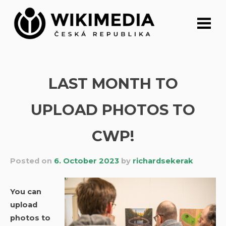
Skip
to
content
LAST MONTH TO
UPLOAD PHOTOS TO
CWP!
Posted on
6. October 2023
by
richardsekerak
You can
upload
photos to