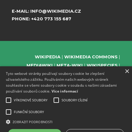
E-MAIL:
INFO@WIKIMEDIA.CZ
PHONE:
+420 773 155 687
WIKIPEDIA
WIKIMEDIA COMMONS
MEDIAWIKI
META-WIKI
WIKISPECIES
×
Tyto webové stránky používají soubory cookie ke zlepšení
WIKIBOOKS
WIKIDATA
WIKIMANIA
uživatelského zážitku. Používáním našich webových stránek
WIKINEWS
WIKIQUOTE
WIKISOURCE
souhlasíte se všemi soubory cookie v souladu s našimi zásadami
WIKIVERSITY
WIKTIONARY
používání souborů cookie.
Více informací
VÝKONOVÉ SOUBORY
SOUBORY CÍLENÍ
FUNKČNÍ SOUBORY
SUPPORT US
ZOBRAZIT PODROBNOSTI
SUBSCRIBE TO OUR NEWSLETTER