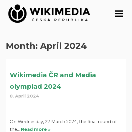
Skip
to
content
Month:
April 2024
Wikimedia ČR and Media
olympiad 2024
8. April 2024
On Wednesday, 27 March 2024, the final round of
the…
Read more »