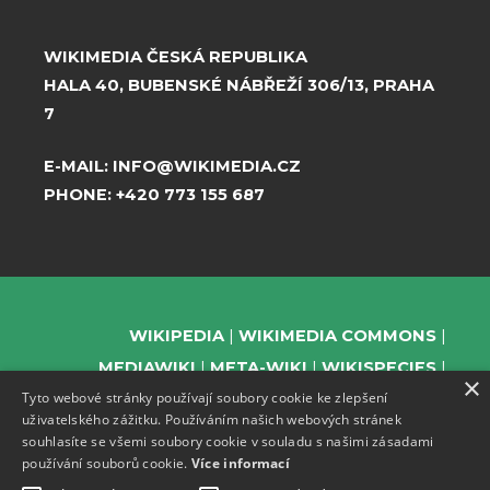
WIKIMEDIA ČESKÁ REPUBLIKA
HALA 40, BUBENSKÉ NÁBŘEŽÍ 306/13, PRAHA
7
E-MAIL:
INFO@WIKIMEDIA.CZ
PHONE:
+420 773 155 687
WIKIPEDIA
WIKIMEDIA COMMONS
MEDIAWIKI
META-WIKI
WIKISPECIES
×
Tyto webové stránky používají soubory cookie ke zlepšení
WIKIBOOKS
WIKIDATA
WIKIMANIA
uživatelského zážitku. Používáním našich webových stránek
WIKINEWS
WIKIQUOTE
WIKISOURCE
souhlasíte se všemi soubory cookie v souladu s našimi zásadami
WIKIVERSITY
WIKTIONARY
používání souborů cookie.
Více informací