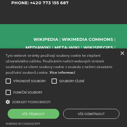
PHONE:
+420 773 155 687
WIKIPEDIA
WIKIMEDIA COMMONS
MEDIAWIKI
META-WIKI
WIKISPECIES
×
Tyto webové stránky používají soubory cookie ke zlepšení
WIKIBOOKS
WIKIDATA
WIKIMANIA
uživatelského zážitku. Používáním našich webových stránek
WIKINEWS
WIKIQUOTE
WIKISOURCE
souhlasíte se všemi soubory cookie v souladu s našimi zásadami
WIKIVERSITY
WIKTIONARY
používání souborů cookie.
Více informací
VÝKONOVÉ SOUBORY
SOUBORY CÍLENÍ
FUNKČNÍ SOUBORY
SUPPORT US
ZOBRAZIT PODROBNOSTI
SUBSCRIBE TO OUR NEWSLETTER
EVENTS CHANNEL ON TELEGRAM
VŠE PŘIJMOUT
VŠE ODMÍTNOUT
POWERED BY COOKIESCRIPT