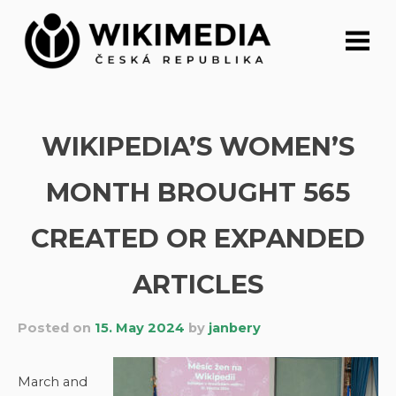
Skip
to
content
WIKIPEDIA’S WOMEN’S
MONTH BROUGHT 565
CREATED OR EXPANDED
ARTICLES
Posted on
15. May 2024
by
janbery
March and