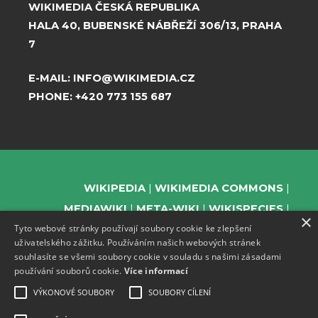
WIKIMEDIA ČESKÁ REPUBLIKA
HALA 40, BUBENSKÉ NÁBŘEŽÍ 306/13, PRAHA
7
E-MAIL:
INFO@WIKIMEDIA.CZ
PHONE:
+420 773 155 687
WIKIPEDIA
WIKIMEDIA COMMONS
MEDIAWIKI
META-WIKI
WIKISPECIES
×
Tyto webové stránky používají soubory cookie ke zlepšení
WIKIBOOKS
WIKIDATA
WIKIMANIA
uživatelského zážitku. Používáním našich webových stránek
WIKINEWS
WIKIQUOTE
WIKISOURCE
souhlasíte se všemi soubory cookie v souladu s našimi zásadami
WIKIVERSITY
WIKTIONARY
používání souborů cookie.
Více informací
VÝKONOVÉ SOUBORY
SOUBORY CÍLENÍ