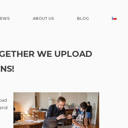
NEWS
ABOUT US
BLOG
OGETHER WE UPLOAD
NS!
oad
 and