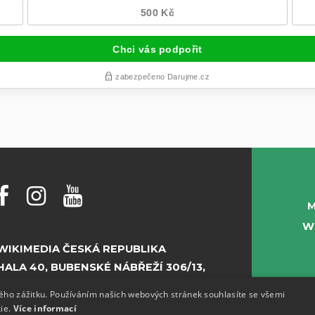
M
W
WIKIMEDIA ČESKÁ REPUBLIKA
HALA 40, BUBENSKÉ NÁBŘEŽÍ 306/13,
PRAHA 7
kého zážitku. Používáním našich webových stránek souhlasíte se všemi
kie.
Více informací