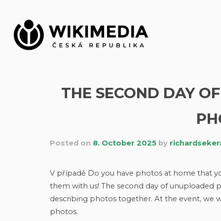
Skip
to
content
THE SECOND DAY O
PH
Posted on
8. October 2025
by
richardseker
V případě Do you have photos at home that 
them with us! The second day of unuploaded pho
describing photos together. At the event, we 
photos.