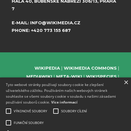
HALA 40, BUBENSKÉ NÁBŘEŽÍ 306/13, PRAHA
7
E-MAIL:
INFO@WIKIMEDIA.CZ
PHONE:
+420 773 155 687
WIKIPEDIA
WIKIMEDIA COMMONS
MEDIAWIKI
META-WIKI
WIKISPECIES
×
Tyto webové stránky používají soubory cookie ke zlepšení
WIKIBOOKS
WIKIDATA
WIKIMANIA
uživatelského zážitku. Používáním našich webových stránek
WIKINEWS
WIKIQUOTE
WIKISOURCE
souhlasíte se všemi soubory cookie v souladu s našimi zásadami
WIKIVERSITY
WIKTIONARY
používání souborů cookie.
Více informací
VÝKONOVÉ SOUBORY
SOUBORY CÍLENÍ
FUNKČNÍ SOUBORY
SUPPORT US