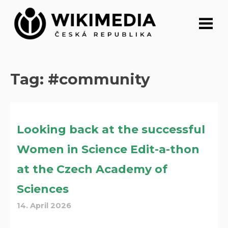
Skip
to
content
Tag:
#community
Looking back at the successful
Women in Science Edit-a-thon
at the Czech Academy of
Sciences
14. April 2026